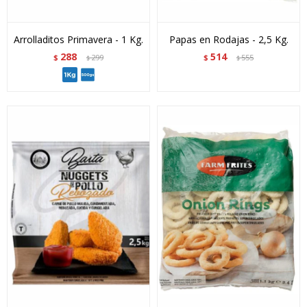
Arrolladitos Primavera - 1 Kg.
Papas en Rodajas - 2,5 Kg.
288
514
$
299
$
555
$
$