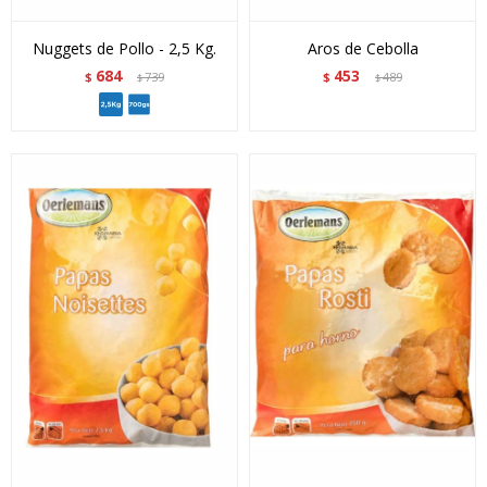
Nuggets de Pollo - 2,5 Kg.
Aros de Cebolla
684
453
$
739
$
489
$
$