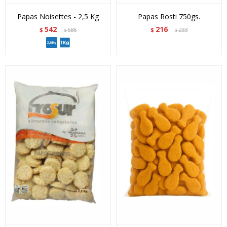
Papas Noisettes - 2,5 Kg
Papas Rosti 750gs.
542
216
$
586
$
233
$
$