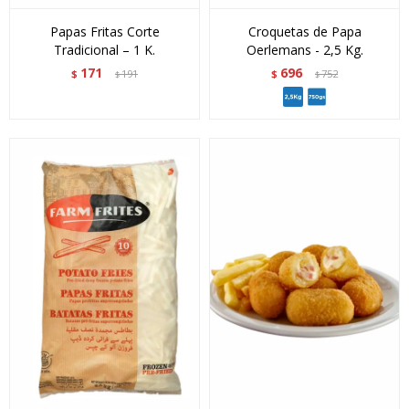
Papas Fritas Corte
Croquetas de Papa
Tradicional – 1 K.
Oerlemans - 2,5 Kg.
171
696
$
191
$
752
$
$