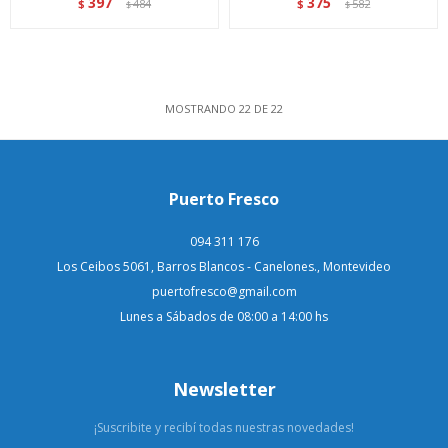
397
375
$
484
$
582
$
$
MOSTRANDO
22
DE
22
Puerto Fresco
094 311 176
Los Ceibos 5061, Barros Blancos - Canelones., Montevideo
puertofresco@gmail.com
Lunes a Sábados de 08:00 a 14:00 hs
Newsletter
¡Suscribite y recibí todas nuestras novedades!