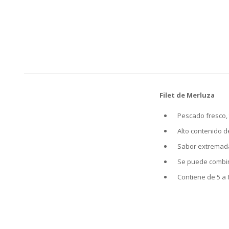
Filet de Merluza
Pescado fresco, 
Alto contenido de
Sabor extremad
Se puede combin
Contiene de 5 a 8