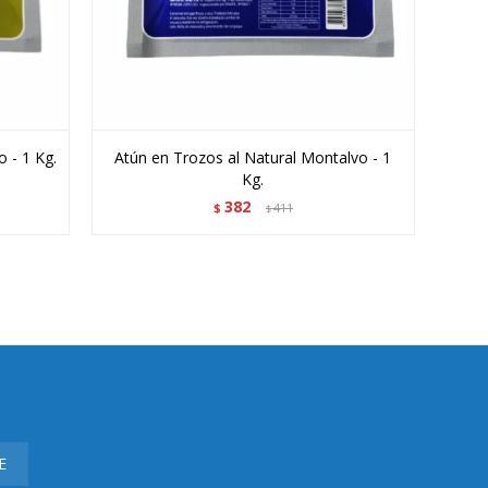
 - 1 Kg.
Atún en Trozos al Natural Montalvo - 1
Kg.
382
$
411
$
E