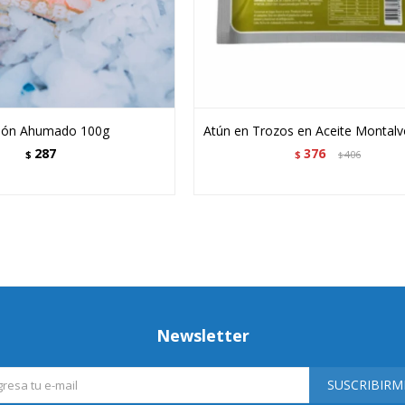
món Ahumado 100g
Atún en Trozos en Aceite Montalvo
287
376
$
$
406
$
Newsletter
SUSCRIBIRM