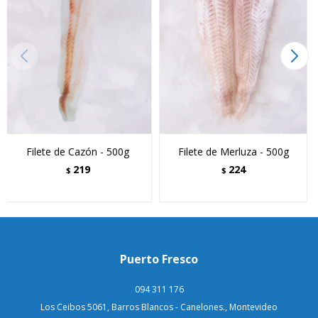
Filete de Cazón - 500g
Filete de Merluza - 500g
219
224
$
$
Puerto Fresco
094 311 176
Los Ceibos 5061, Barros Blancos - Canelones., Montevideo