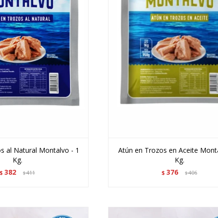
s al Natural Montalvo - 1
Atún en Trozos en Aceite Monta
Kg.
Kg.
382
376
$
411
$
406
$
$