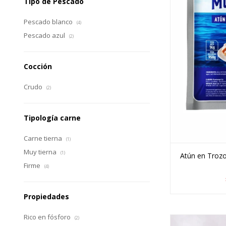
Tipo de Pescado
Pescado blanco
(4)
Pescado azul
(2)
Cocción
Crudo
(2)
Tipología carne
Carne tierna
(1)
Muy tierna
(1)
Atún en Trozo
Firme
(4)
Propiedades
Rico en fósforo
(2)