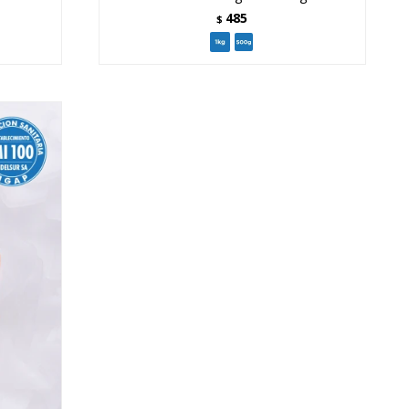
485
$