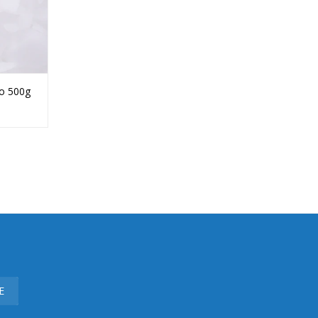
co 500g
E