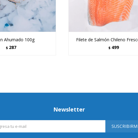
n Ahumado 100g
Filete de Salmón Chileno Fres
287
499
$
$
Newsletter
SUSCRIBIRM