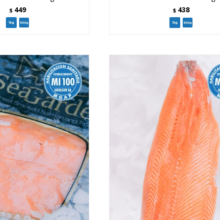
449
438
$
$