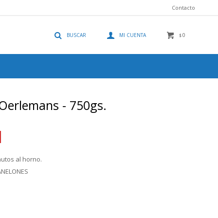
Contacto
0
$
Oerlemans - 750gs.
nutos al horno.
CANELONES