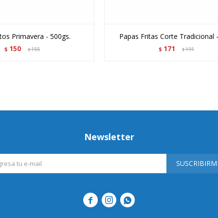
itos Primavera - 500gs.
Papas Fritas Corte Tradicional 
150
171
$
155
$
191
$
$
Newsletter
SUSCRIBIRM


