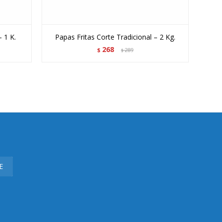
– 1 K.
Papas Fritas Corte Tradicional – 2 Kg.
268
$
289
$
E