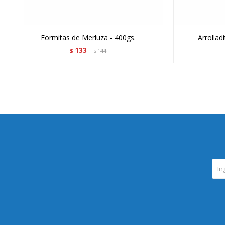
Formitas de Merluza - 400gs.
Arrollad
133
$
144
$