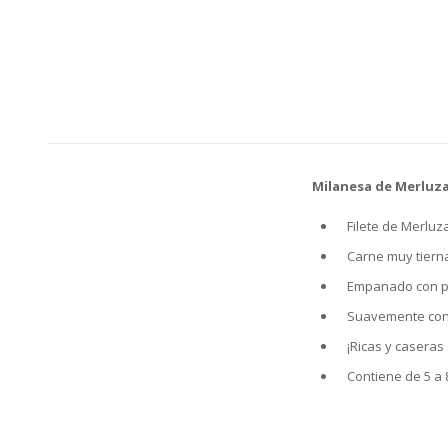
Milanesa de Merluz
Filete de Merlu
Carne muy tiern
Empanado con pa
Suavemente cond
¡Ricas y caseras
Contiene de 5 a 8