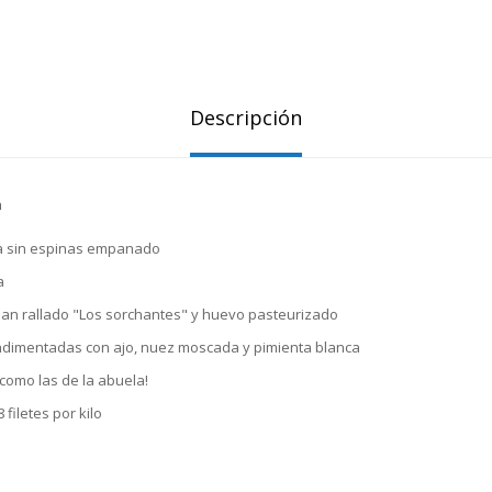
Descripción
a
za sin espinas empanado
a
n rallado "Los sorchantes" y huevo pasteurizado
imentadas con ajo, nuez moscada y pimienta blanca
 como las de la abuela!
 filetes por kilo