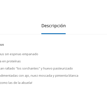
Descripción
ius
sius sin espinas empanado
ca en proteínas
n rallado "los sorchantes" y huevo pasteurizado
imentadas con ajo, nuez moscada y pimienta blanca
 como las de la abuela!