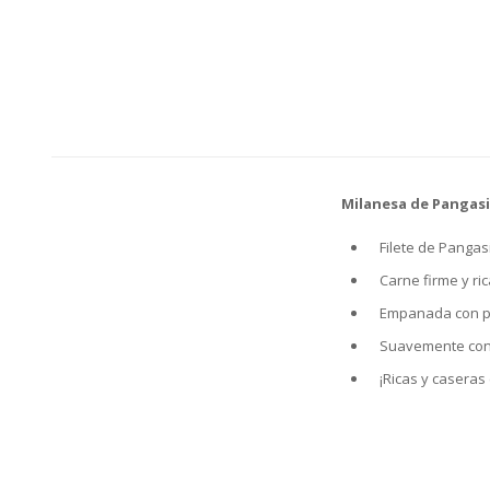
Milanesa de Pangas
Filete de Panga
Carne firme y ri
Empanada con pa
Suavemente cond
¡Ricas y caseras