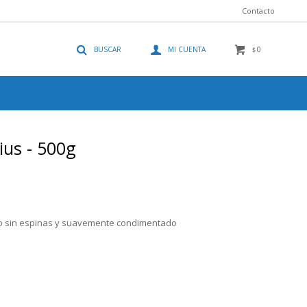
Contacto
0
$
ius - 500g
co sin espinas y suavemente condimentado