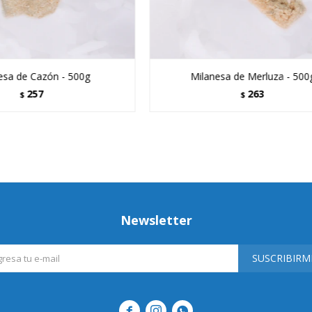
esa de Cazón - 500g
Milanesa de Merluza - 500
257
263
$
$
Newsletter
SUSCRIBIRM


