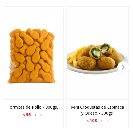
Formitas de Pollo - 300gs.
Mini Croquetas de Espinaca
y Queso - 300gs.
96
$
104
$
108
$
117
$