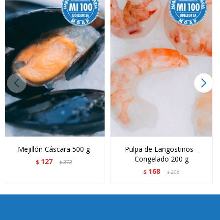
Mejillón Cáscara 500 g
Pulpa de Langostinos -
Congelado 200 g
127
$
272
$
168
$
203
$