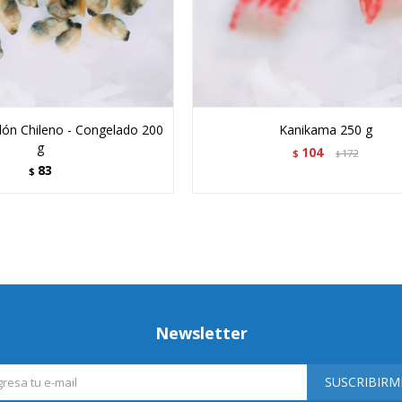
llón Chileno - Congelado 200
Kanikama 250 g
g
104
$
172
$
83
$
Newsletter
SUSCRIBIRM