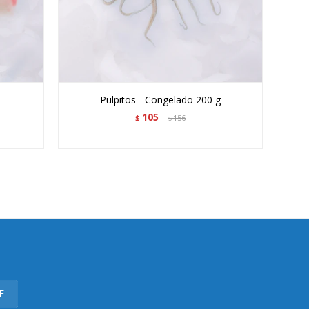
Pulpitos - Congelado 200 g
105
$
156
$
E