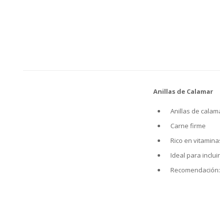
Anillas de Calamar
Anillas de calam
Carne firme
Rico en vitamina
Ideal para inclu
Recomendación: 