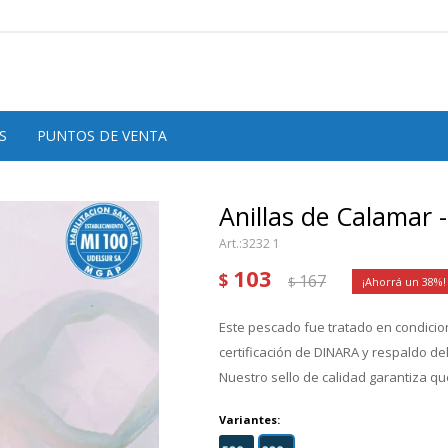
S
PUNTOS DE VENTA
Anillas de Calamar 
3232 1
103
$
167
$
38
Este pescado fue tratado en condicion
certificación de DINARA y respaldo d
Nuestro sello de calidad garantiza que
Variantes: