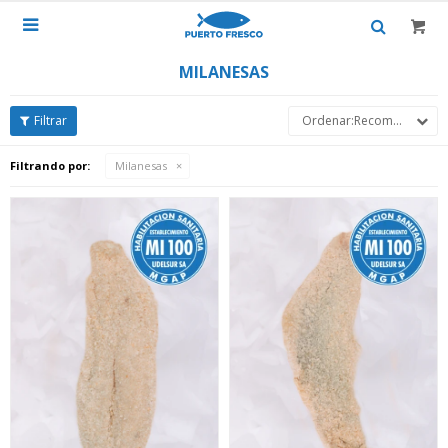

MILANESAS
Recomendados
Filtrando por:
Milanesas