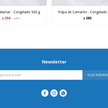
Calamar - Congelado 500 g
Pulpa de Camarón - Congelado
256
283
$
417
$
$
Newsletter
SUSCRIBIRM


