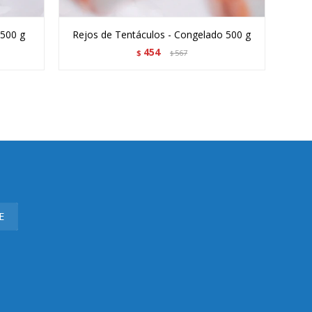
 500 g
Rejos de Tentáculos - Congelado 500 g
Pulp
454
$
567
$
E